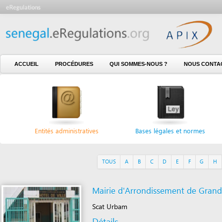
ACCUEIL
PROCÉDURES
QUI SOMMES-NOUS ?
NOUS CONTACTER
Entités administratives
Bases légales et normes
Fo
TOUS
A
B
C
D
E
F
G
H
I
J
Mairie d'Arrondissement de Grand Yoff
Scat Urbam
Détails