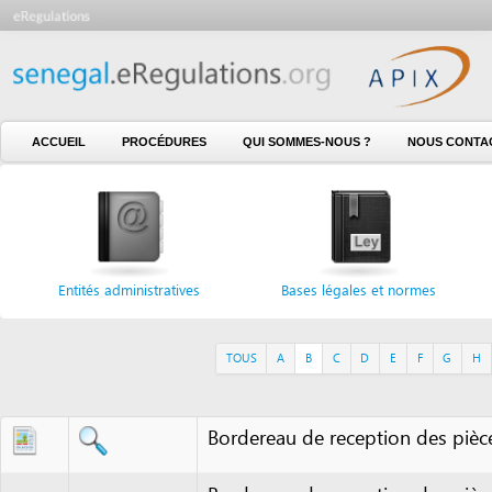
ACCUEIL
PROCÉDURES
QUI SOMMES-NOUS ?
NOUS CONTACTER
Entités administratives
Bases légales et normes
Formu
TOUS
A
B
C
D
E
F
G
H
I
J
Bordereau de reception des pièces dé
Bordereau de reception des pièces dé