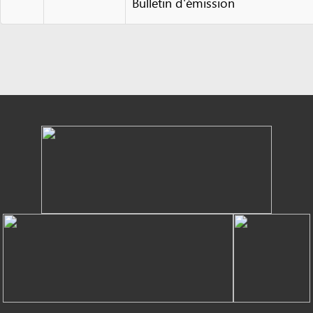
Powered by eRegulations (c), a content management system developed by UNCTAD's
Investment and Enterprise Division
,
Business Facilitation Program
and licensed under