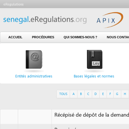
ACCUEIL
PROCÉDURES
QUI SOMMES-NOUS ?
NOUS CONTACTER
Entités administratives
Bases légales et normes
Formu
TOUS
A
B
C
D
E
F
G
H
I
J
Récépisé de dépôt de la demande de c
Recepissé