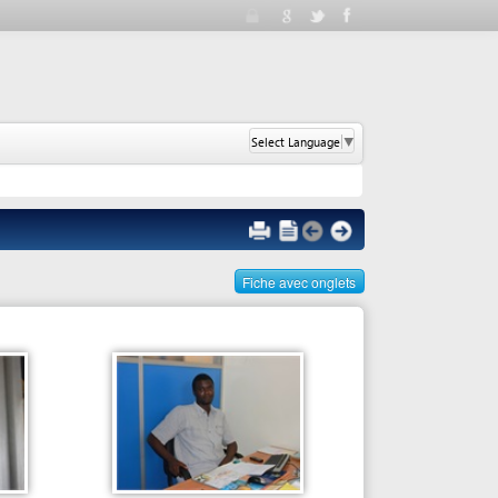
Select Language
▼
Fiche avec onglets
Personne responsable
MOUSSA SARR