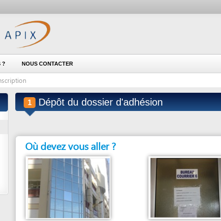
NOUS CONTACTER
on
Dépôt du dossier d'adhésion
1
Où devez vous aller ?
Entité en charge
Service concerné
INSTITUTION DE PRÉVOYANCE RETRAITE
BUREAU DU COURRIER