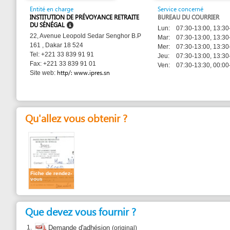
DU SÉNÉGAL
Lun:
07:30-13:00, 13:30-16:00
22, Avenue Leopold Sedar Senghor B.P
Mar:
07:30-13:00, 13:30-16:00
161 , Dakar 18 524
Mer:
07:30-13:00, 13:30-16:00
Tel: +221 33 839 91 91
Jeu:
07:30-13:00, 13:30-16:00
Fax: +221 33 839 91 01
Ven:
07:30-13:30, 00:00-00:00
http/: www.ipres.sn
Site web:
Qu'allez vous obtenir ?
Fiche de rendez-
vous
Que devez vous fournir ?
1.
Demande d'adhésion
(original)
délivrée par l'Inspection du Travail
2.
Attestation de travail
(original)
du dernier employeur
3.
Bulletin de salaire
(original)