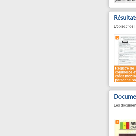
Résultats de 
L'objectif de la procé
2
Registre de
commerce et du
crédit mobilier
personne physique
Documents né
Les documents avec u
1
Carte nationale
d'identité