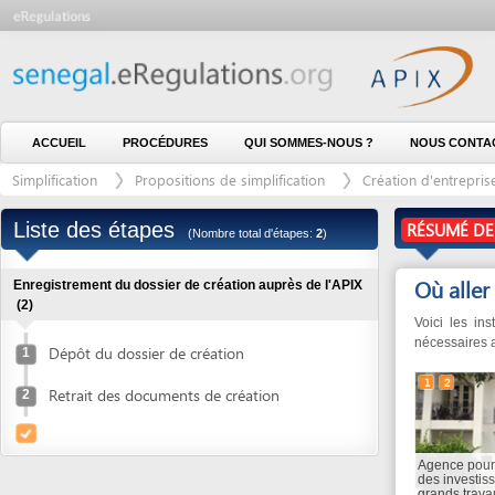
ACCUEIL
PROCÉDURES
QUI SOMMES-NOUS ?
NOUS CONTACTER
Simplification
Propositions de simplification
Création d'entreprise
S
Liste des étapes
RÉSUMÉ DE LA P
(Nombre total d'étapes:
2
)
Où aller
(1)
Enregistrement du dossier de création auprès de l'APIX
(2)
Voici les institution
nécessaires avec cette
Dépôt du dossier de création
1
1
2
Retrait des documents de création
2
Agence pour la prom
des investissements 
grands travaux (APIX)