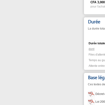
Durée totale:
dont
:
Files d'attente (cumul
Temps au guichet:
Attente entre les éta
Base légale
Ces textes de loi justi
Décret d'applic
Loi 2005-26 rel