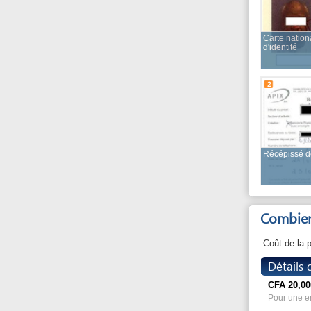
2
Récépissé de dépôt
Combien ça c
Coût de la procéd
Détails du co
CFA
20,000
Pour une entreprise
CFA
3,000
pour l'achat des tim
Durée
La durée totale est es