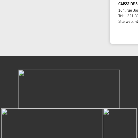
Powered by eRegulations (c), a content management system developed by UNCTAD's
Investment and Enterprise Division
,
Business Facilitation Program
and licensed under