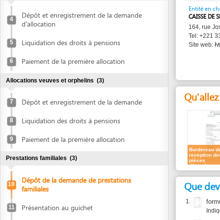
d'allocation
164, rue Joseph Gom
Tel: +221 33 822 61
Liquidation des droits à pensions
5
http://ww
Site web:
Paiement de la première allocation
6
Allocations veuves et orphelins
(3)
Qu'allez vous
Dépôt et enregistrement de la demande
7
Liquidation des droits à pensions
8
Paiement de la première allocation
9
Bordereau de
reception des
Prestations familiales
(3)
pièces
déposées
Dépôt de la demande de prestations
Que devez vou
10
familiales
1.
formulaire r
Présentation au guichet
11
Indiquer au n
2.
Carte nation
Paiement
12
ou
Extrait du R
Allocations prénatales et postnatales
(3)
3.
Extrait d'ac