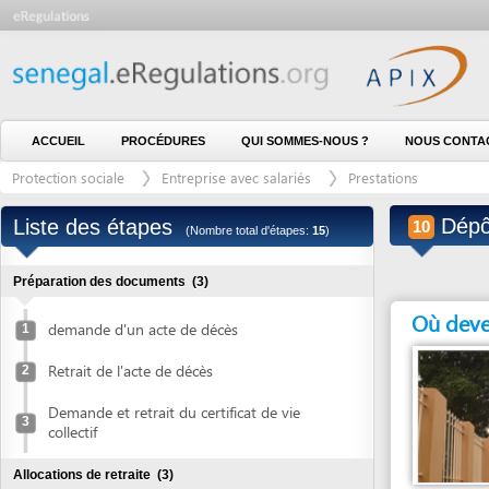
ACCUEIL
PROCÉDURES
QUI SOMMES-NOUS ?
NOUS CONTACTER
Protection sociale
Entreprise avec salariés
Prestations
Dépôt de 
Liste des étapes
10
(Nombre total d'étapes:
15
)
Préparation des documents
(3)
Où devez vous
demande d'un acte de décès
1
Retrait de l'acte de décès
2
Demande et retrait du certificat de vie
3
collectif
Allocations de retraite
(3)
Entité en charge
Dépôt et enregistrement de la demande
CAISSE DE SÉCURITÉ
4